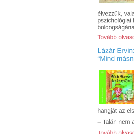
élvezzük, val
pszichológiai
boldogságána
Tovább olvas
Lázár Ervin
“Mind másn
hangját az el
– Talán nem a
Tovább olvas