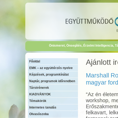
Önismeret, Önsegítés, Érzelmi Intelligencia,
Ajánlott 
Főoldal
EMK – az együttérzés nyelve
Marshall R
Képzések, programkínálat
magyar ford
Naptár, programok időrendben
Társtrénerek
“Az én életem
KIADVÁNYOK
workshop, me
Témakörök
Erőszakmentes
Internetes tanulás
felkavart, lel
Olvasószoba