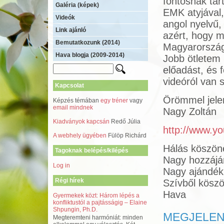
fontosnak tar
Galéria (képek)
EMK atyjával
Videók
angol nyelvű
Link ajánló
azért, hogy m
Bemutatkozunk (2014)
Magyarországo
Hava blogja (2009-2014)
Jobb ötletem 
előadást, és 
videóról van 
Kapcsolat
Örömmel jelen
Képzés témában
egy tréner
vagy
email mindnek
Nagy Zoltán
Kiadványok kapcsán
Redő Júlia
http://www.y
A webhely ügyében
Fülöp Richárd
Hálás köszöne
Tagoknak belépés/kilépés
Nagy hozzájá
Log in
Nagy ajándék
Régi hírek
Szívből kösz
Hava
Gyermekek közt: Három lépés a
konfliktustól a pajtásságig – Elaine
Shpungin, Ph.D.
MEGJELENT
Megteremteni harmóniát: minden