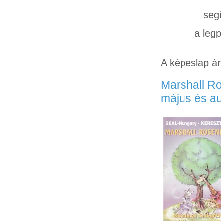
seg
a leg
A képeslap ár
Marshall R
május és a