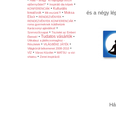
•
Hála – avagy “Ki hajtogatja össze
•
•
ejtőernyőidet?”
Inspiráló dia képek
•
Kulturális
KONFERENCIÁK
és a négy lé
•
•
kreatívok
Moksa
Mit eszünk?!
•
•
Elixír
RENDEZVÉNYEK
•
RENDEZVÉNYEK KONFERENCIÁK
roma gyermeknek küldhetünk
•
Karácsonyi ajándékot!
•
Szervezőcsapat
Tisztelet az Emberi
Tudatos vásárlók
•
•
Életnek!
Utikalauz a játékcsomaghoz -
•
•
Részletek
VILÁGBÉKE JÁTÉK
•
Világkörüli békemenet 2008-2010
•
•
VÍZ
Városi Közélet
WATSU -a vizi
•
shiatsu
Zenei inspiráció
Há