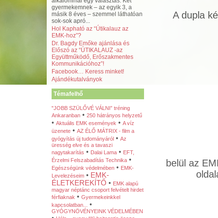
alkalommal egy választás. Két
gyermekemnek – az egyik 3, a
A dupla ké
másik 8 éves – szemmel láthatóan
sok-sok apró...
Hol Kapható az “Útikalauz az
EMK-hoz”?
Dr. Bagdy Emőke ajánlása és
Előszó az “ÚTIKALAUZ -az
Együttműködő, Erőszakmentes
Kommunikációhoz”!
Facebook… Keress minket!
Ajándékutalványok
Témafelhő
"JOBB SZÜLŐVÉ VÁLNI” tréning
•
Ankaranban
250 hátrányos helyzetű
•
•
Aktuális EMK események
A víz
•
üzenete
AZ ÉLŐ MÁTRIX - film a
•
gyógyítás új tudományáról
Az
üresség elve és a tavaszi
•
•
nagytakarítás
Dalai Lama
EFT,
•
Érzelmi Felszabadítás Technika
belül az EM
•
Egészségünk védelmében
EMK-
oldal
•
EMK-
Levelezéseim
ÉLETKEREKÍTŐ
•
EMK alapú
magyar néptánc csoport felvételt hirdet
•
férfiaknak
Gyermekeinkkel
•
kapcsolatban...
GYÓGYNÖVÉNYEINK VÉDELMÉBEN