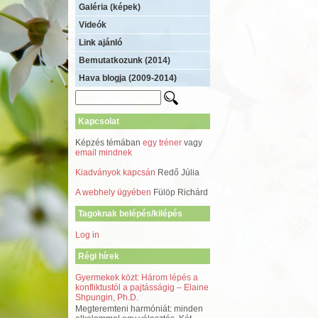
Galéria (képek)
Videók
Link ajánló
Bemutatkozunk (2014)
Hava blogja (2009-2014)
Kapcsolat
Képzés témában
egy tréner
vagy
email mindnek
Kiadványok kapcsán
Redő Júlia
A webhely ügyében
Fülöp Richárd
Tagoknak belépés/kilépés
Log in
Régi hírek
Gyermekek közt: Három lépés a
konfliktustól a pajtásságig – Elaine
Shpungin, Ph.D.
Megteremteni harmóniát: minden