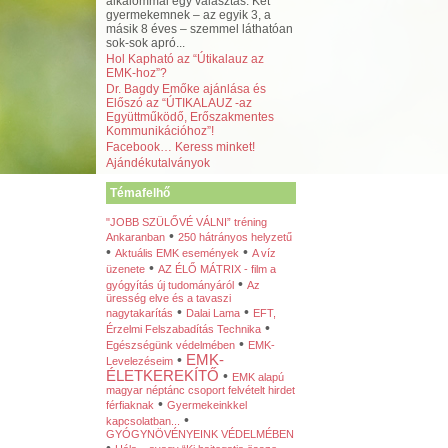
alkalommal egy választás. Két
gyermekemnek – az egyik 3, a
másik 8 éves – szemmel láthatóan
sok-sok apró...
Hol Kapható az “Útikalauz az
EMK-hoz”?
Dr. Bagdy Emőke ajánlása és
Előszó az “ÚTIKALAUZ -az
Együttműködő, Erőszakmentes
Kommunikációhoz”!
Facebook… Keress minket!
Ajándékutalványok
Témafelhő
"JOBB SZÜLŐVÉ VÁLNI” tréning
•
Ankaranban
250 hátrányos helyzetű
•
•
Aktuális EMK események
A víz
•
üzenete
AZ ÉLŐ MÁTRIX - film a
•
gyógyítás új tudományáról
Az
üresség elve és a tavaszi
•
•
nagytakarítás
Dalai Lama
EFT,
•
Érzelmi Felszabadítás Technika
•
Egészségünk védelmében
EMK-
•
EMK-
Levelezéseim
ÉLETKEREKÍTŐ
•
EMK alapú
magyar néptánc csoport felvételt hirdet
•
férfiaknak
Gyermekeinkkel
•
kapcsolatban...
GYÓGYNÖVÉNYEINK VÉDELMÉBEN