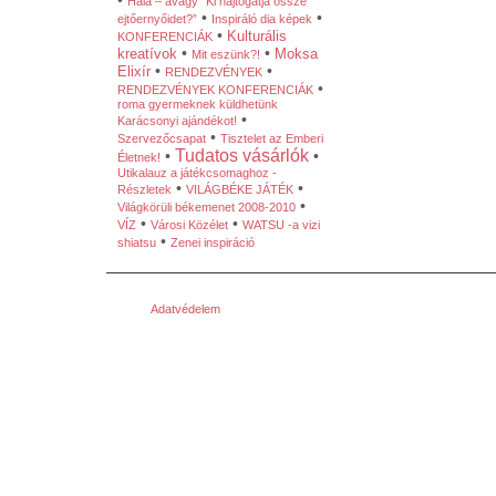
•
Hála – avagy “Ki hajtogatja össze
•
•
ejtőernyőidet?”
Inspiráló dia képek
•
Kulturális
KONFERENCIÁK
•
•
kreatívok
Moksa
Mit eszünk?!
•
•
Elixír
RENDEZVÉNYEK
•
RENDEZVÉNYEK KONFERENCIÁK
roma gyermeknek küldhetünk
•
Karácsonyi ajándékot!
•
Szervezőcsapat
Tisztelet az Emberi
Tudatos vásárlók
•
•
Életnek!
Utikalauz a játékcsomaghoz -
•
•
Részletek
VILÁGBÉKE JÁTÉK
•
Világkörüli békemenet 2008-2010
•
•
VÍZ
Városi Közélet
WATSU -a vizi
•
shiatsu
Zenei inspiráció
Adatvédelem