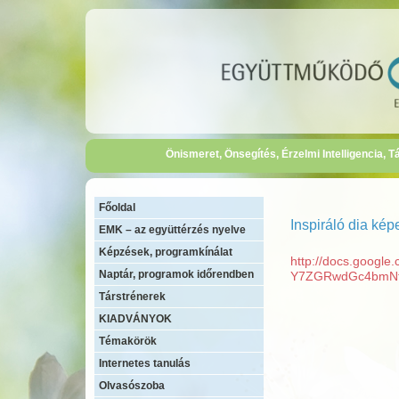
Önismeret, Önsegítés, Érzelmi Intelligencia,
Főoldal
Inspiráló dia kép
EMK – az együttérzés nyelve
Képzések, programkínálat
http://docs.google
Naptár, programok időrendben
Y7ZGRwdGc4bmNf
Társtrénerek
KIADVÁNYOK
Témakörök
Internetes tanulás
Olvasószoba