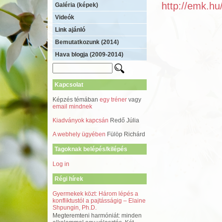
http://emk.hu
Galéria (képek)
Videók
Link ajánló
Bemutatkozunk (2014)
Hava blogja (2009-2014)
Kapcsolat
Képzés témában
egy tréner
vagy
email mindnek
Kiadványok kapcsán
Redő Júlia
A webhely ügyében
Fülöp Richárd
Tagoknak belépés/kilépés
Log in
Régi hírek
Gyermekek közt: Három lépés a
konfliktustól a pajtásságig – Elaine
Shpungin, Ph.D.
Megteremteni harmóniát: minden