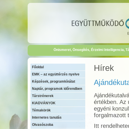
Önismeret, Önsegítés, Érzelmi Intelligencia,
Hírek
Főoldal
EMK – az együttérzés nyelve
Ajándékut
Képzések, programkínálat
Naptár, programok időrendben
Ajándékutalvá
Társtrénerek
értékben. Az 
KIADVÁNYOK
egyéni konzul
Témakörök
forgalmazott 
Internetes tanulás
Olvasószoba
Itt rendelhet