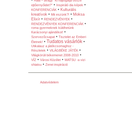
•
Hála – avagy “Ki hajtogatja össze
•
•
ejtőernyőidet?”
Inspiráló dia képek
•
Kulturális
KONFERENCIÁK
•
•
kreatívok
Moksa
Mit eszünk?!
•
•
Elixír
RENDEZVÉNYEK
•
RENDEZVÉNYEK KONFERENCIÁK
roma gyermeknek küldhetünk
•
Karácsonyi ajándékot!
•
Szervezőcsapat
Tisztelet az Emberi
Tudatos vásárlók
•
•
Életnek!
Utikalauz a játékcsomaghoz -
•
•
Részletek
VILÁGBÉKE JÁTÉK
•
Világkörüli békemenet 2008-2010
•
•
VÍZ
Városi Közélet
WATSU -a vizi
•
shiatsu
Zenei inspiráció
Adatvédelem