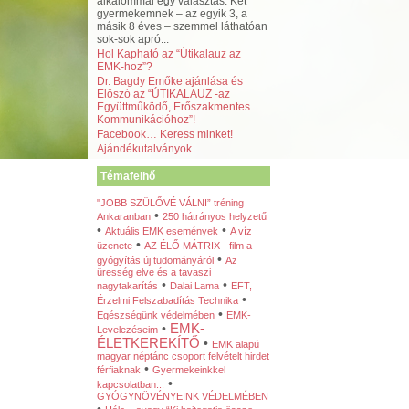
alkalommal egy választás. Két
gyermekemnek – az egyik 3, a
másik 8 éves – szemmel láthatóan
sok-sok apró...
Hol Kapható az “Útikalauz az
EMK-hoz”?
Dr. Bagdy Emőke ajánlása és
Előszó az “ÚTIKALAUZ -az
Együttműködő, Erőszakmentes
Kommunikációhoz”!
Facebook… Keress minket!
Ajándékutalványok
Témafelhő
"JOBB SZÜLŐVÉ VÁLNI” tréning
•
Ankaranban
250 hátrányos helyzetű
•
•
Aktuális EMK események
A víz
•
üzenete
AZ ÉLŐ MÁTRIX - film a
•
gyógyítás új tudományáról
Az
üresség elve és a tavaszi
•
•
nagytakarítás
Dalai Lama
EFT,
•
Érzelmi Felszabadítás Technika
•
Egészségünk védelmében
EMK-
•
EMK-
Levelezéseim
ÉLETKEREKÍTŐ
•
EMK alapú
magyar néptánc csoport felvételt hirdet
•
férfiaknak
Gyermekeinkkel
•
kapcsolatban...
GYÓGYNÖVÉNYEINK VÉDELMÉBEN