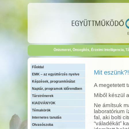
Önismeret, Önsegítés, Érzelmi Intelligencia,
Főoldal
Mit eszünk?!
EMK – az együttérzés nyelve
Képzések, programkínálat
A megetetett 
Naptár, programok időrendben
Miből készül 
Társtrénerek
KIADVÁNYOK
Ne ámítsuk mag
Témakörök
laboratórium í
fal, aki bolti
Internetes tanulás
“váladékát” ka
Olvasószoba