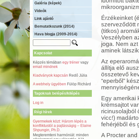
idomított bakt
Galéria (képek)
mikroorganiz
Videók
Érzékeinket (
Link ajánló
szerveződött m
Bemutatkozunk (2014)
(titkos) aromá
Hava blogja (2009-2014)
Veszélyben az
joga. Nem azt
aminek látszik
Kapcsolat
Az eperaromá
Képzés témában
egy tréner
vagy
email mindnek
állítja elő aus
összetevő kev
Kiadványok kapcsán
Redő Júlia
“eperből” kész
A webhely ügyében
Fülöp Richárd
mennyiségéne
Tagoknak belépés/kilépés
Egy amerikai 
Log in
krémsajtot va
ricinusolajbó
Régi hírek
vicc!) madárt
Gyermekek közt: Három lépés a
fehérjéből és
konfliktustól a pajtásságig – Elaine
Shpungin, Ph.D.
A Procter and
Megteremteni harmóniát: minden