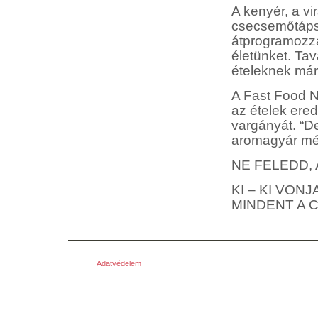
A kenyér, a vi
csecsemőtápsz
átprogramozzá
életünket. Tav
ételeknek már 
A Fast Food N
az ételek ered
vargányát. “De
aromagyár mér
NE FELEDD,
KI – KI VON
MINDENT A 
Adatvédelem