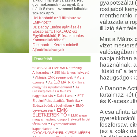
alkalommal egy választás. Két
gyapotszálat (
gyermekemnek – az egyik 3, a
rostjaiból ken
másik 8 éves – szemmel láthatóan
sok-sok apró...
menthenthiol n
Hol Kapható az “Útikalauz az
változata a ro
EMK-hoz”?
Dr. Bagdy Emőke ajánlása és
illúziójáért fele
Előszó az “ÚTIKALAUZ -az
Együttműködő, Erőszakmentes
Mint a Mátrix
Kommunikációhoz”!
vizet mestersé
Facebook… Keress minket!
Ajándékutalványok
valóságában m
napjainkban a
Témafelhő
használnak, a
"JOBB SZÜLŐVÉ VÁLNI” tréning
“füstölni” a 
•
Ankaranban
250 hátrányos helyzetű
hazugságokkal
•
•
Aktuális EMK események
A víz
•
üzenete
AZ ÉLŐ MÁTRIX - film a
•
A Danone Acti
gyógyítás új tudományáról
Az
üresség elve és a tavaszi
tartalmaz két 
•
•
nagytakarítás
Dalai Lama
EFT,
•
és K-aceszulf
Érzelmi Felszabadítás Technika
•
Egészségünk védelmében
EMK-
•
EMK-
Levelezéseim
A csalafinta í
ÉLETKEREKÍTŐ
•
EMK alapú
gyerekkorától 
magyar néptánc csoport felvételt hirdet
•
foszforsav, ci
férfiaknak
Gyermekeinkkel
•
kapcsolatban...
(ez a kólák ös
GYÓGYNÖVÉNYEINK VÉDELMÉBEN