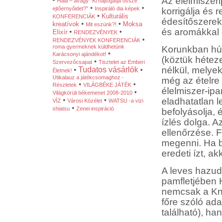
Az élelmiszeri
•
Hála – avagy “Ki hajtogatja össze
•
•
ejtőernyőidet?”
Inspiráló dia képek
korrigálja és 
•
Kulturális
KONFERENCIÁK
édesítőszerek
•
•
kreatívok
Moksa
Mit eszünk?!
és aromákkal e
•
•
Elixír
RENDEZVÉNYEK
•
RENDEZVÉNYEK KONFERENCIÁK
roma gyermeknek küldhetünk
Korunkban hús
•
Karácsonyi ajándékot!
(köztük hétez
•
Szervezőcsapat
Tisztelet az Emberi
nélkül, melyek
Tudatos vásárlók
•
•
Életnek!
Utikalauz a játékcsomaghoz -
még az ételre 
•
•
Részletek
VILÁGBÉKE JÁTÉK
élelmiszer-ip
•
Világkörüli békemenet 2008-2010
•
•
eladhatatlan l
VÍZ
Városi Közélet
WATSU -a vizi
•
shiatsu
Zenei inspiráció
befolyásolja,
ízlés dolga. A
ellenőrzése. 
megenni. Ha be
eredeti ízt, a
A leves hazudi
pamfletjében 
nemcsak a Kno
főre szóló ad
található), h