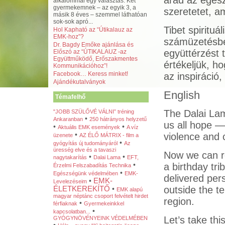
árad az egés
alkalommal egy választás. Két
gyermekemnek – az egyik 3, a
szeretetet, a
másik 8 éves – szemmel láthatóan
sok-sok apró...
Tibet spirituá
Hol Kapható az “Útikalauz az
EMK-hoz”?
számüzetésbe
Dr. Bagdy Emőke ajánlása és
együttérzést 
Előszó az “ÚTIKALAUZ -az
Együttműködő, Erőszakmentes
értékeljük, ho
Kommunikációhoz”!
Facebook… Keress minket!
az inspiráció,
Ajándékutalványok
English
Témafelhő
The Dalai Lam
"JOBB SZÜLŐVÉ VÁLNI” tréning
•
Ankaranban
250 hátrányos helyzetű
us all hope —
•
•
Aktuális EMK események
A víz
•
violence and 
üzenete
AZ ÉLŐ MÁTRIX - film a
•
gyógyítás új tudományáról
Az
üresség elve és a tavaszi
Now we can re
•
•
nagytakarítás
Dalai Lama
EFT,
•
a birthday tri
Érzelmi Felszabadítás Technika
•
Egészségünk védelmében
EMK-
delivered per
•
EMK-
Levelezéseim
outside the t
ÉLETKEREKÍTŐ
•
EMK alapú
magyar néptánc csoport felvételt hirdet
region.
•
férfiaknak
Gyermekeinkkel
•
kapcsolatban...
Let’s take th
GYÓGYNÖVÉNYEINK VÉDELMÉBEN