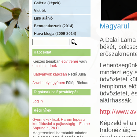
Galéria (képek)
Videók
Link ajánló
Magyarul
Bemutatkozunk (2014)
Hava blogja (2009-2014)
A Dalai Lama 
békét, bölcse
Kapcsolat
erőszakmente
Képzés témában
egy tréner
vagy
Lehetőségünk
email mindnek
mindezt egy s
Kiadványok kapcsán
Redő Júlia
üdvözletét kü
A webhely ügyében
Fülöp Richárd
temploma előt
Tagoknak belépés/kilépés
üdvözletet, 
aláírhassák.
Log in
Régi hírek
http://www.av
Gyermekek közt: Három lépés a
Képzeld el a 
konfliktustól a pajtásságig – Elaine
Shpungin, Ph.D.
Indonéziáig –
Megteremteni harmóniát: minden