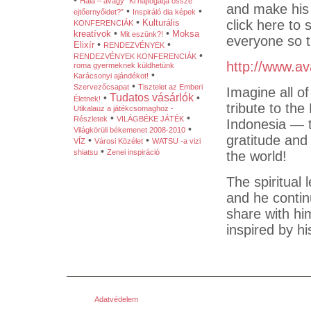
•
Hála – avagy “Ki hajtogatja össze
and make his 
•
•
ejtőernyőidet?”
Inspiráló dia képek
•
Kulturális
click here to 
KONFERENCIÁK
•
•
kreatívok
Moksa
Mit eszünk?!
everyone so 
•
•
Elixír
RENDEZVÉNYEK
•
RENDEZVÉNYEK KONFERENCIÁK
http://www.av
roma gyermeknek küldhetünk
•
Karácsonyi ajándékot!
•
Szervezőcsapat
Tisztelet az Emberi
Imagine all o
Tudatos vásárlók
•
•
Életnek!
tribute to the
Utikalauz a játékcsomaghoz -
•
•
Részletek
VILÁGBÉKE JÁTÉK
Indonesia — 
•
Világkörüli békemenet 2008-2010
gratitude and
•
•
VÍZ
Városi Közélet
WATSU -a vizi
•
shiatsu
Zenei inspiráció
the world!
The spiritual 
and he conti
share with hi
inspired by his
Adatvédelem