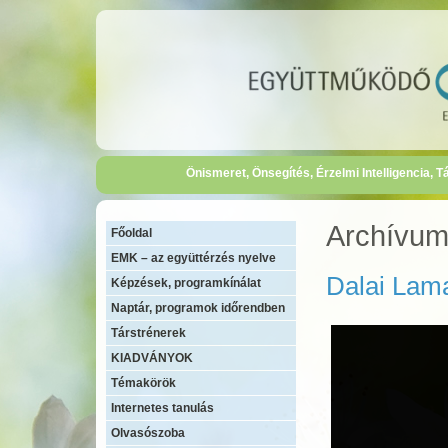
Önismeret, Önsegítés, Érzelmi Intelligencia,
Archívu
Főoldal
EMK – az együttérzés nyelve
Dalai Lam
Képzések, programkínálat
Naptár, programok időrendben
Társtrénerek
KIADVÁNYOK
Témakörök
Internetes tanulás
Olvasószoba